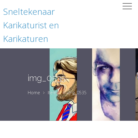
Sneltekenaar
Karikaturist en
Karikaturen
img_0535
Home
Items
img_0535