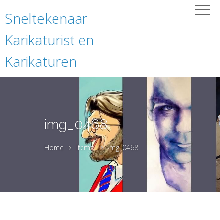
Sneltekenaar
Karikaturist en
Karikaturen
img_0468
Home
Items
img_0468