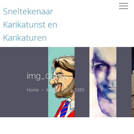
Sneltekenaar
Karikaturist en
Karikaturen
img_0389
Home
Items
img_0389