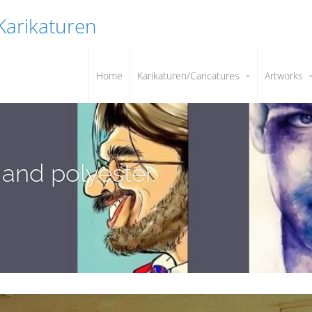
 Karikaturen
Home
Karikaturen/Caricatures
Artworks
l and polyester.