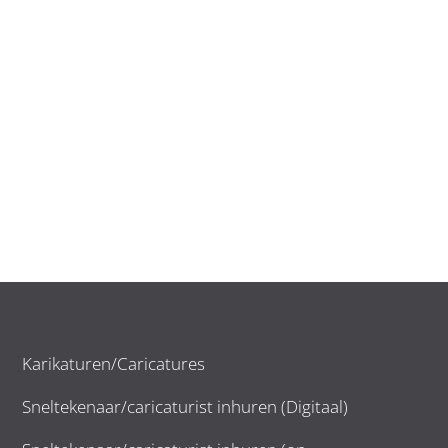
Karikaturen/Caricatures
Sneltekenaar/caricaturist inhuren (Digitaal)