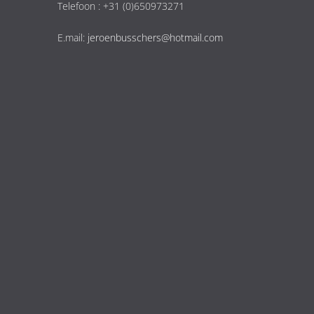
Telefoon : +31 (0)650973271
E.mail:
jeroenbusschers@hotmail.com