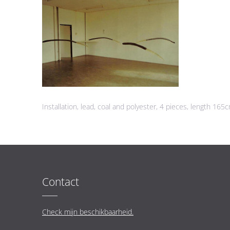
Installation, lead, coal and polyester, 4 pieces, length 165
Contact
Check mijn beschikbaarheid.