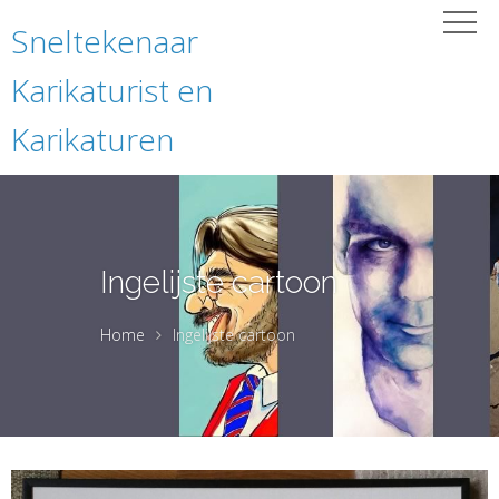
Sneltekenaar
Karikaturist en
Karikaturen
Ingelijste cartoon
Home
Ingelijste cartoon