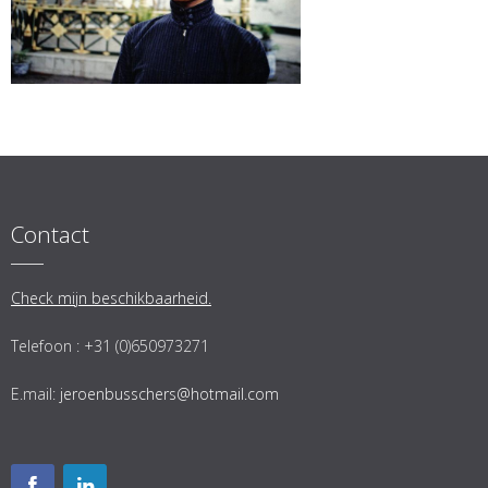
Contact
Check mijn beschikbaarheid.
Telefoon : +31 (0)650973271
E.mail:
jeroenbusschers@hotmail.com