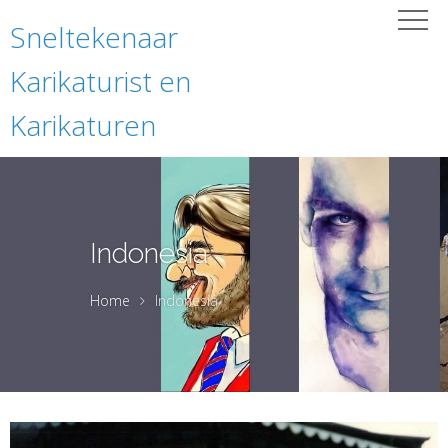
Sneltekenaar
Karikaturist en
Karikaturen
Indonesia
Home
Indonesia