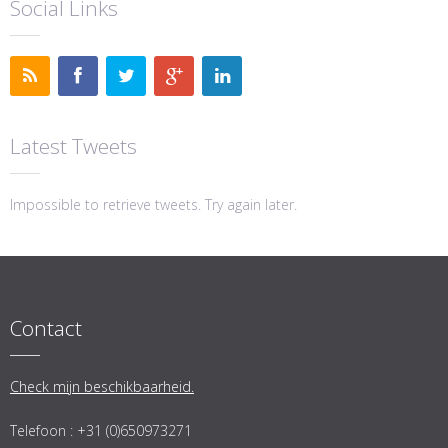
Social Links
Latest Tweets
Impossible to retrieve tweets. Try again later.
Contact
Check mijn beschikbaarheid.
Telefoon : +31 (0)650973271