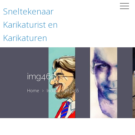
Sneltekenaar
Karikaturist en
Karikaturen
img465
Home
India
img465