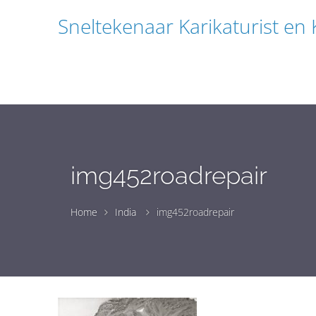
Sneltekenaar Karikaturist en
img452roadrepair
Home
India
img452roadrepair