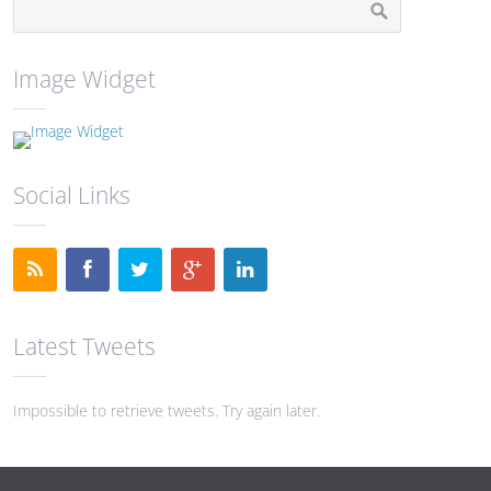
Image Widget
Social Links
Latest Tweets
Impossible to retrieve tweets. Try again later.