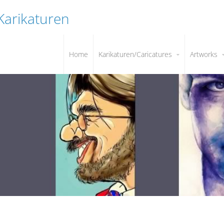
 Karikaturen
Home
Karikaturen/Caricatures
Artworks