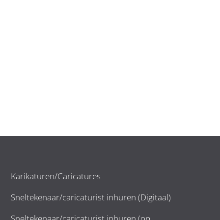
Karikaturen/Caricatures
Sneltekenaar/caricaturist inhuren (Digitaal)
Sneltekenaar/caricaturist inhuren (op