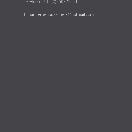
Telefoon : +31 (0)650973271
E.mail:
jeroenbusschers@hotmail.com