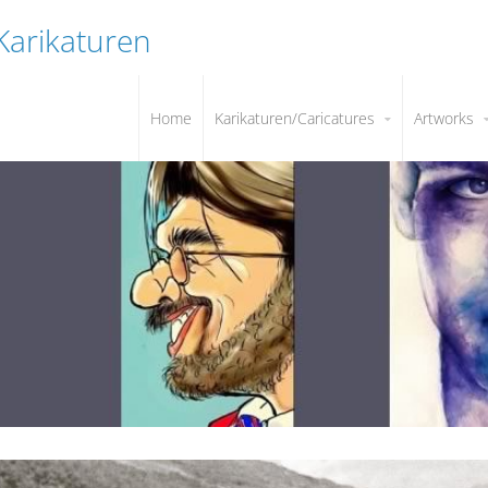
 Karikaturen
Home
Karikaturen/Caricatures
Artworks