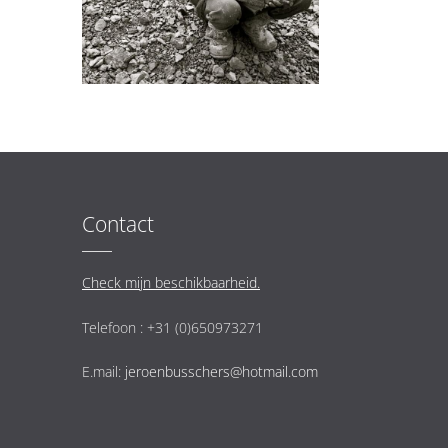
Contact
Check mijn beschikbaarheid.
Telefoon : +31 (0)650973271
E.mail:
jeroenbusschers@hotmail.com