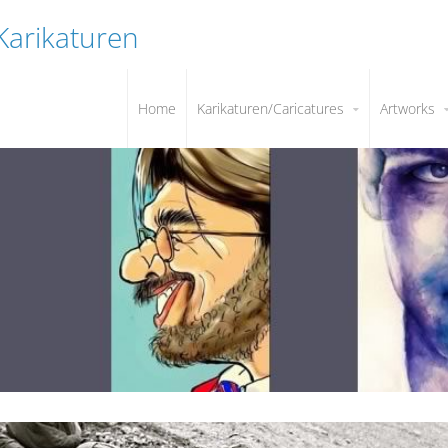
 Karikaturen
Home
Karikaturen/Caricatures
Artworks