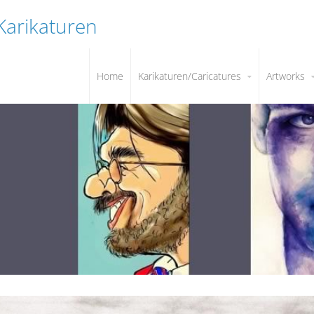
 Karikaturen
Home
Karikaturen/Caricatures
Artworks