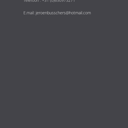
Telefoon : +31 (0)650973271
E.mail:
jeroenbusschers@hotmail.com