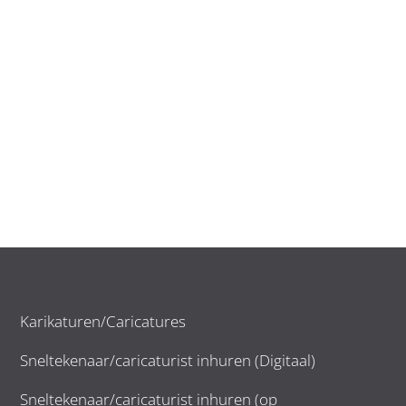
Karikaturen/Caricatures
Sneltekenaar/caricaturist inhuren (Digitaal)
Sneltekenaar/caricaturist inhuren (op