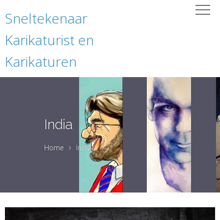
Sneltekenaar
Karikaturist en
Karikaturen
India
Home
India