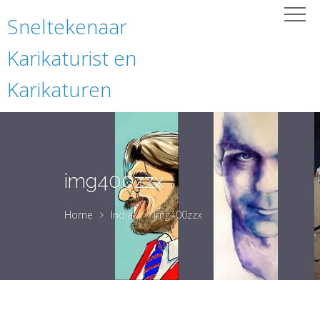
Sneltekenaar
Karikaturist en
Karikaturen
img400zzx
Home
India
img400zzx