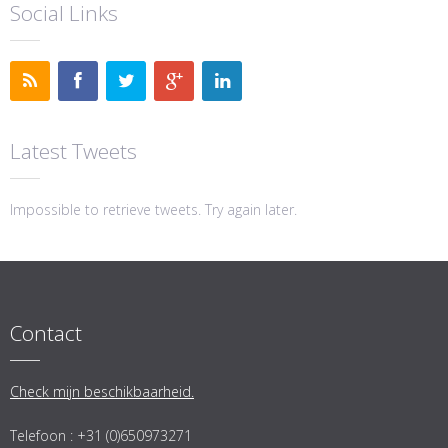
Social Links
Latest Tweets
Impossible to retrieve tweets. Try again later.
Contact
Check mijn beschikbaarheid.
Telefoon : +31 (0)650973271