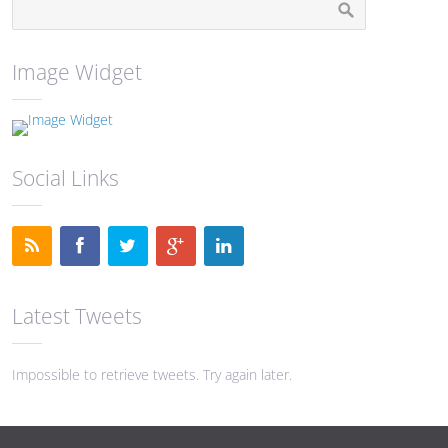
Image Widget
Social Links
Latest Tweets
Impossible to retrieve tweets. Try again later.