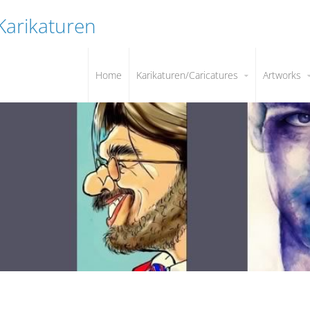
 Karikaturen
Home
Karikaturen/Caricatures
Artworks