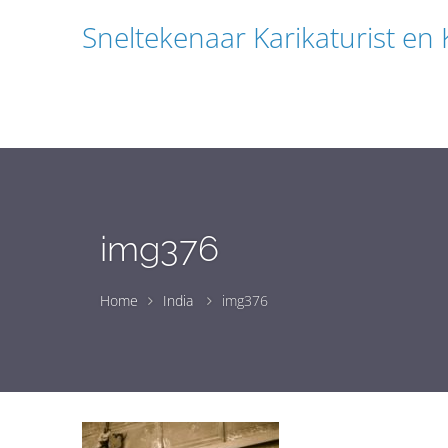
Sneltekenaar Karikaturist en
img376
Home
India
img376