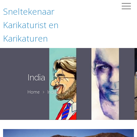
Sneltekenaar
Karikaturist en
Karikaturen
India
Home
India