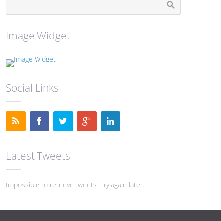
Image Widget
Social Links
Latest Tweets
Impossible to retrieve tweets. Try again later.