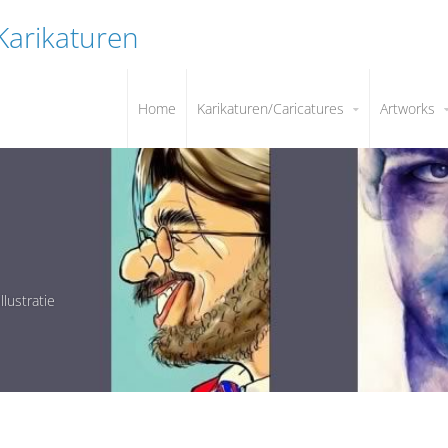
 Karikaturen
Home
Karikaturen/Caricatures
Artworks
illustratie