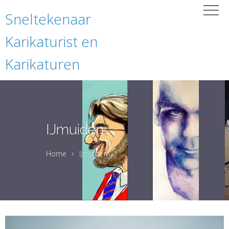
Sneltekenaar
Karikaturist en
Karikaturen
IJmuiden
Home
IJmuiden