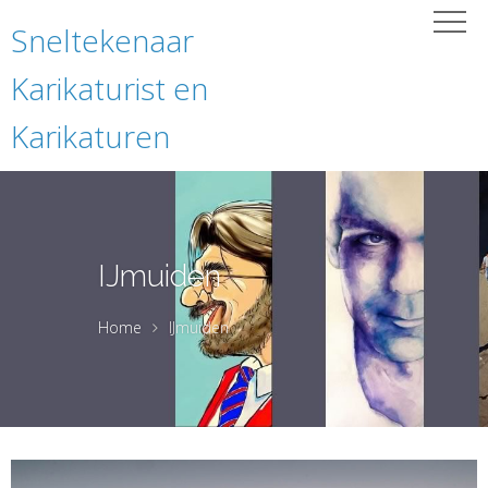
Sneltekenaar
Karikaturist en
Karikaturen
IJmuiden
Home
IJmuiden