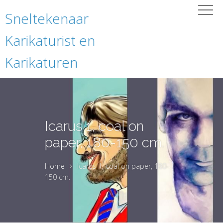
Sneltekenaar
Karikaturist en
Karikaturen
Icarus 1, coal on
paper, 180-150 cm.
Home
Icarus 1, coal on paper, 180-
150 cm.