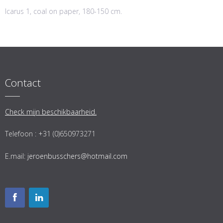
Icarus 1, coal on paper, 180-150 cm.
Contact
Check mijn beschikbaarheid.
Telefoon : +31 (0)650973271
E.mail:
jeroenbusschers@hotmail.com