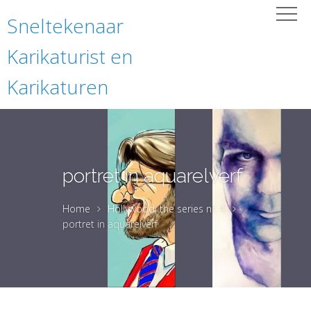
Sneltekenaar
Karikaturist en
Karikaturen
portret in aquarelverf
Home
Hollywood, the series nr. 4
portret in aquarelverf