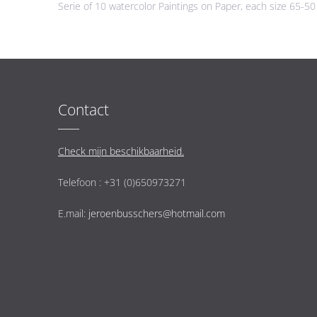
Serie of 10 watercolor Paintings on Paper, each size 65-50
Contact
Check mijn beschikbaarheid.
Telefoon : +31 (0)650973271
E.mail:
jeroenbusschers@hotmail.com