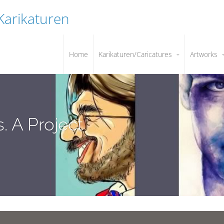
 Karikaturen
Home
Karikaturen/Caricatures
Artworks
. A Project