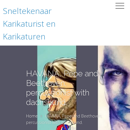
Sneltekenaar
Karikaturist en
Karikaturen
HAVANA, Pepe and
Beethoven;
percussionist with
dachshund.
Home
HAVANA, Pepe and Beethoven;
percussionist with dachshund.