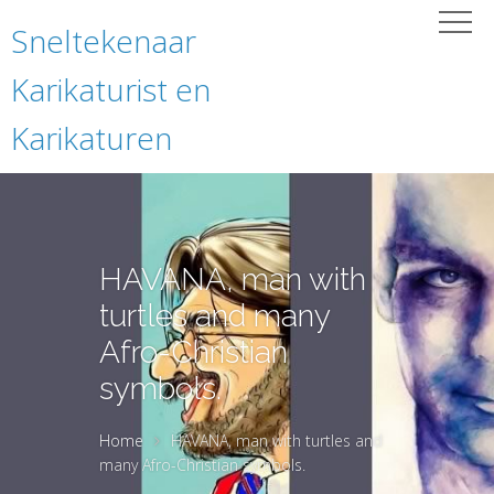
Sneltekenaar
Karikaturist en
Karikaturen
HAVANA, man with
turtles and many
Afro-Christian
symbols.
Home
HAVANA, man with turtles and
many Afro-Christian symbols.