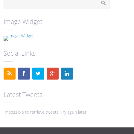
Image Widget
Social Links
Latest Tweets
Impossible to retrieve tweets. Try again later.