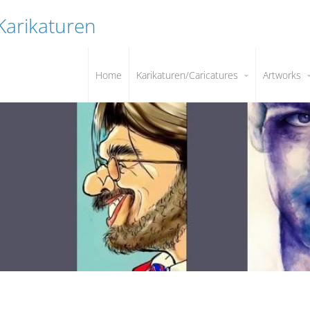
 Karikaturen
Home
Karikaturen/Caricatures
Artworks