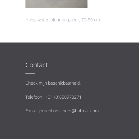
Hans, watercolour on paper, 70-50 cm.
Contact
Check mijn beschikbaarheid.
Telefoon : +31 (0)650973271
E.mail:
jeroenbusschers@hotmail.com