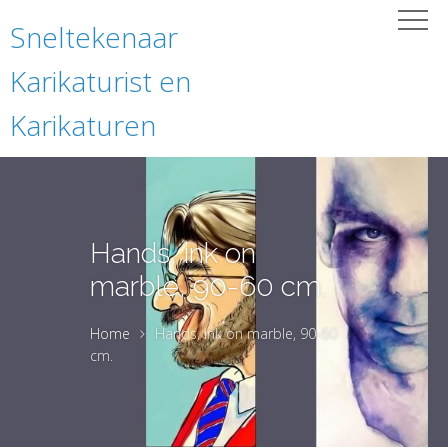
Sneltekenaar
Karikaturist en
Karikaturen
Hands, ink on
marble, 90-60 cm.
Home
Hands, ink on marble, 90-60
cm.