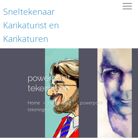
Sneltekenaar
Karikaturist en
Karikaturen
powerpoint
tekeningen
Home
Handleiding
powerpoint
tekeningen