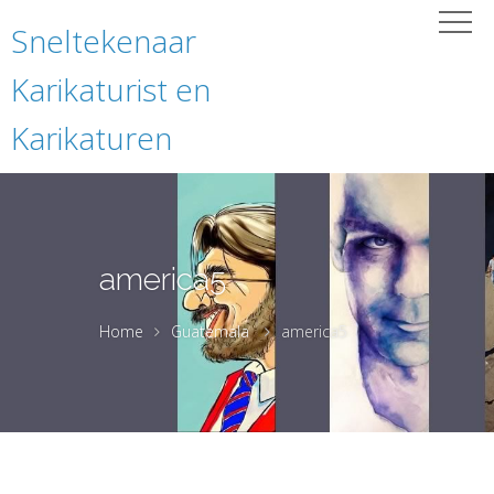
Sneltekenaar
Karikaturist en
Karikaturen
america5
Home
Guatemala
america5