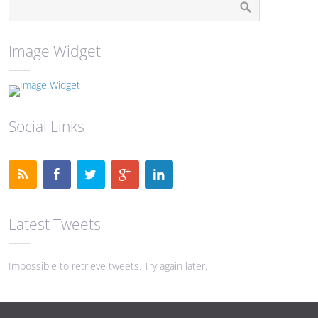
Image Widget
Social Links
Latest Tweets
Impossible to retrieve tweets. Try again later.