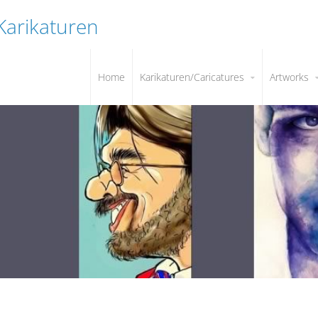
 Karikaturen
Home
Karikaturen/Caricatures
Artworks