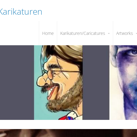
 Karikaturen
Home
Karikaturen/Caricatures
Artworks