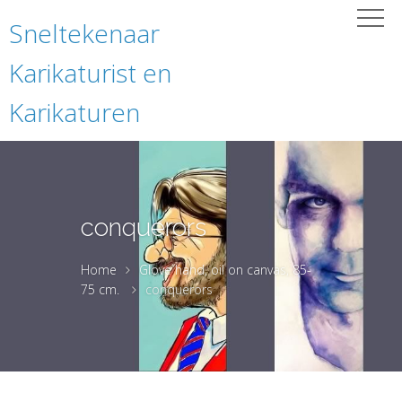
Sneltekenaar
Karikaturist en
Karikaturen
conquerors
Home
Glove hand, oil on canvas, 85-
75 cm.
conquerors