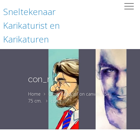
Sneltekenaar
Karikaturist en
Karikaturen
con_r
Home
Glove hand, oil on canvas, 85-
75 cm.
con_r