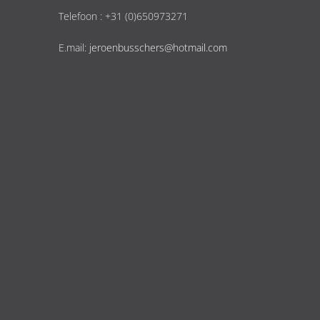
Telefoon : +31 (0)650973271
E.mail:
jeroenbusschers@hotmail.com