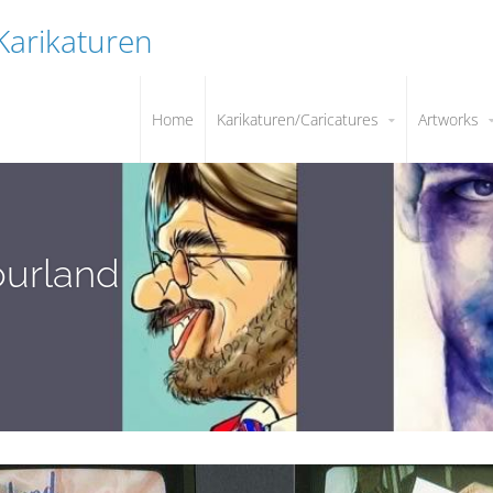
 Karikaturen
Home
Karikaturen/Caricatures
Artworks
ourland