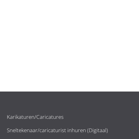
Karikaturen/Caricatures
Sneltekenaar/caricaturist inhuren (Digitaal)