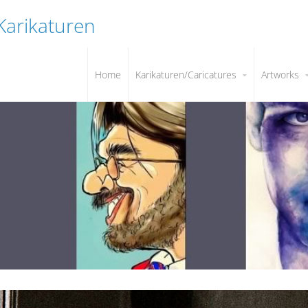
 Karikaturen
Home
Karikaturen/Caricatures
Artworks