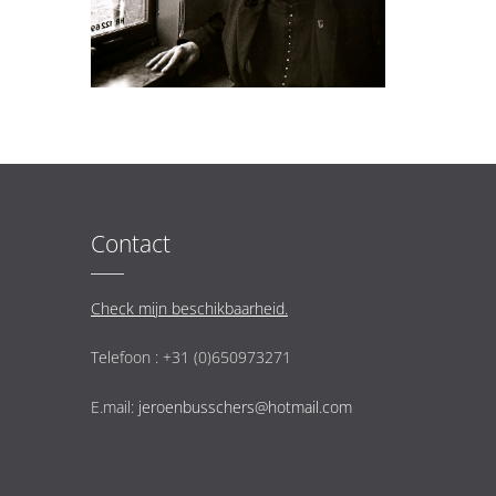
Contact
Check mijn beschikbaarheid.
Telefoon : +31 (0)650973271
E.mail:
jeroenbusschers@hotmail.com