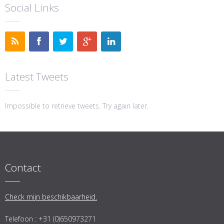
Social Links
Latest Tweets
Impossible to retrieve tweets. Try again later.
Contact
Check mijn beschikbaarheid.
Telefoon : +31 (0)650973271