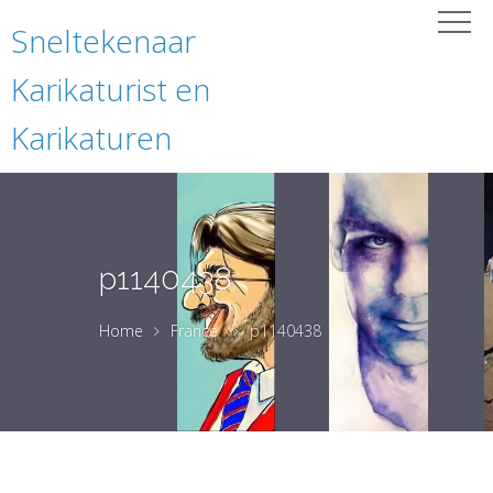
Sneltekenaar
Karikaturist en
Karikaturen
p1140438
Home
France
p1140438