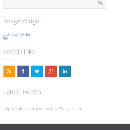
Image Widget
Social Links
Latest Tweets
Impossible to retrieve tweets. Try again later.