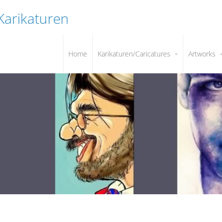
 Karikaturen
Home
Karikaturen/Caricatures
Artworks