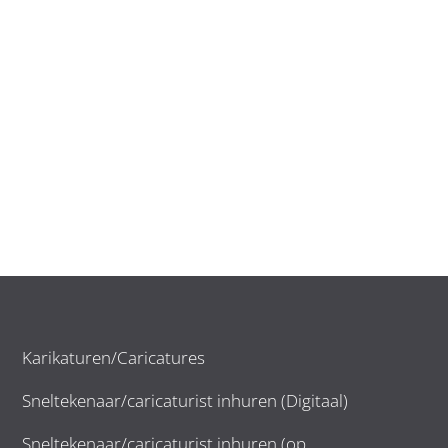
Karikaturen/Caricatures
Sneltekenaar/caricaturist inhuren (Digitaal)
Sneltekenaar/caricaturist inhuren (op