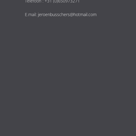
Telefoon : +31 (0)650973271
E.mail:
jeroenbusschers@hotmail.com