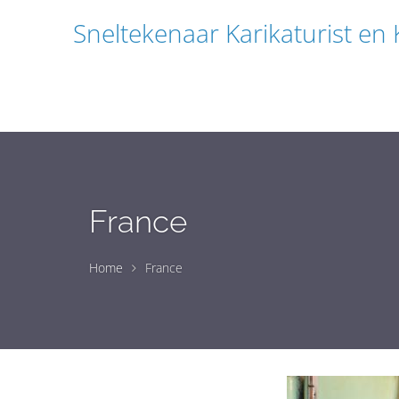
Sneltekenaar Karikaturist en
France
Home
France