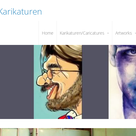
 Karikaturen
Home
Karikaturen/Caricatures
Artworks