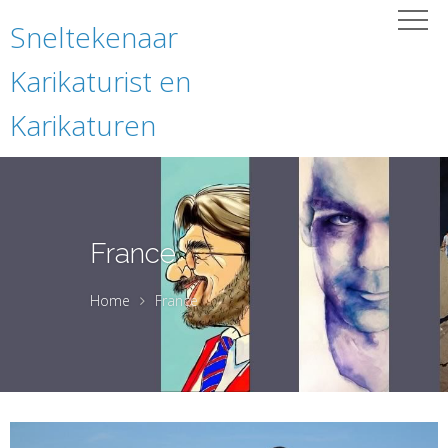
Sneltekenaar
Karikaturist en
Karikaturen
France
Home
France