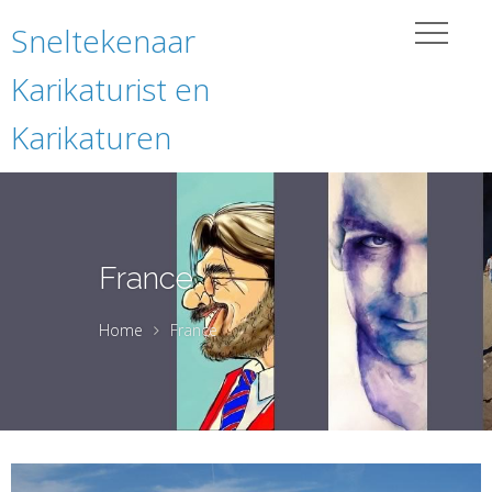
Sneltekenaar
Karikaturist en
Karikaturen
France
Home
France