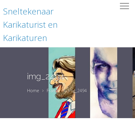
Sneltekenaar
Karikaturist en
Karikaturen
img_2494
Home
France
img_2494