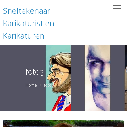
Sneltekenaar
Karikaturist en
Karikaturen
foto3
Home
foto3