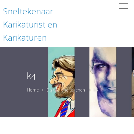
Sneltekenaar
Karikaturist en
Karikaturen
k4
Home
Digitaal sneltekenen
k4