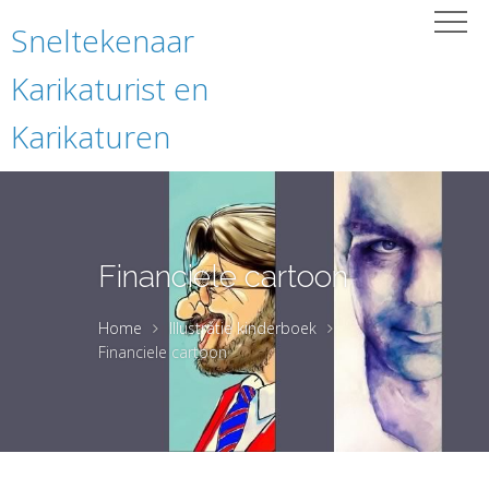
Sneltekenaar
Karikaturist en
Karikaturen
Financiele cartoon
Home
Illustratie kinderboek
Financiele cartoon