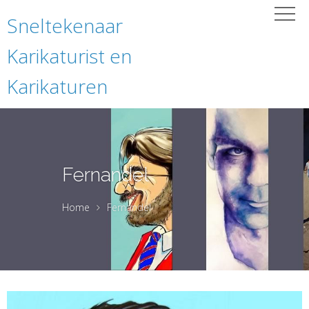
Sneltekenaar
Karikaturist en
Karikaturen
Fernandel
Home
Fernandel