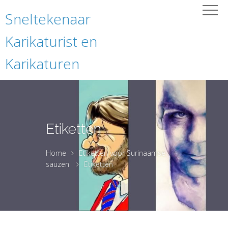
Sneltekenaar
Karikaturist en
Karikaturen
Etiketten
Home
Etiketten voor Surinaamse
sauzen
Etiketten