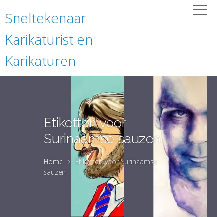
Sneltekenaar
Karikaturist en
Karikaturen
Etiketten voor
Surinaamse sauzen
Home
Etiketten voor Surinaamse
sauzen