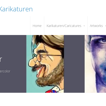
 Karikaturen
Home
Karikaturen/Caricatures
Artworks
r
tercolor