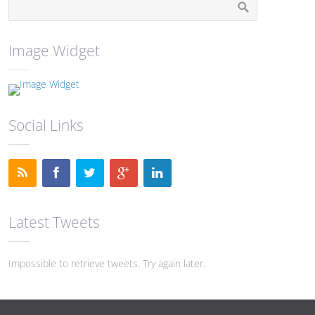
Image Widget
Social Links
Latest Tweets
Impossible to retrieve tweets. Try again later.