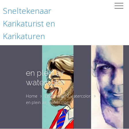
Sneltekenaar
Karikaturist en
Karikaturen
en plein air,
watercolor
Home
En plein air 9, watercolor.
en plein air, watercolor