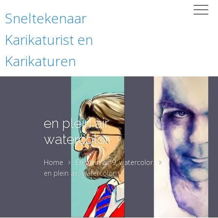
Sneltekenaar
Karikaturist en
Karikaturen
en plein air,
watercolor
Home
En plein air 9, watercolor.
en plein air, watercolor