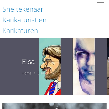
Sneltekenaar
Karikaturist en
Karikaturen
Elsa
Home
Elsa